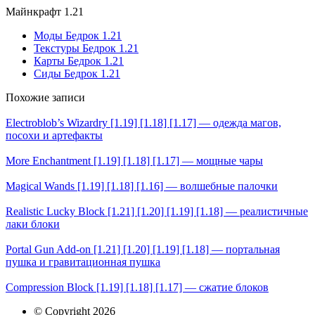
Майнкрафт 1.21
Моды Бедрок 1.21
Текстуры Бедрок 1.21
Карты Бедрок 1.21
Сиды Бедрок 1.21
Похожие записи
Electroblob’s Wizardry [1.19] [1.18] [1.17] — одежда магов,
посохи и артефакты
More Enchantment [1.19] [1.18] [1.17] — мощные чары
Magical Wands [1.19] [1.18] [1.16] — волшебные палочки
Realistic Lucky Block [1.21] [1.20] [1.19] [1.18] — реалистичные
лаки блоки
Portal Gun Add-on [1.21] [1.20] [1.19] [1.18] — портальная
пушка и гравитационная пушка
Compression Block [1.19] [1.18] [1.17] — сжатие блоков
© Copyright 2026