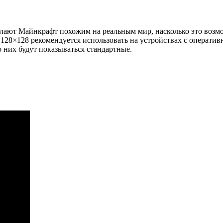
елают Майнкрафт похожим на реальным мир, насколько это возмо
я 128×128 рекомендуется использовать на устройствах с операт
о них будут показываться стандартные.