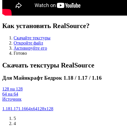
Как установить RealSource?
Скачайте текстуры
Откройте файл
Активируйте его
Готово
Скачать текстуры RealSource
Для Майнкрафт Бедрок 1.18 / 1.17 / 1.16
128 на 128
64 на 64
Источник
1.18
1.17
1.16
64x64
128x128
5
4