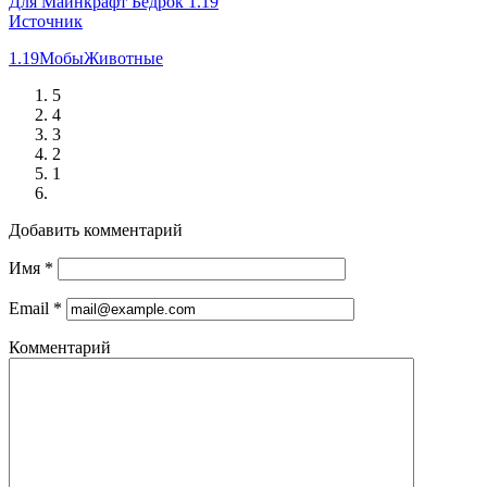
Для Майнкрафт Бедрок 1.19
Источник
1.19
Мобы
Животные
5
4
3
2
1
Добавить комментарий
Имя
*
Email
*
Комментарий