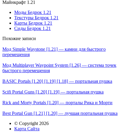
Майнкрафт 1.21
Моды Бедрок 1.21
Текстуры Бедрок 1.21
Карты Бедрок 1.21
Сиды Бедрок 1.21
Похожие записи
Мод Simple Waystone [1.21] — камни для быстрого
перемещения
Мод Multiplayer Waypoint System [1.26] — система точек
быстрого перемещения
BASIC Portals [1.20] [1.19] [1.18] — портальная пушка
Scifi Portal Guns [1.20] [1.19] — портальная пушка
Rick and Morty Portals [1.20] — порталы Рика и Морти
Best Portal Gun [1.21] [1.20] — лучшая портальная пушка
© Copyright 2026
Карта Сайта