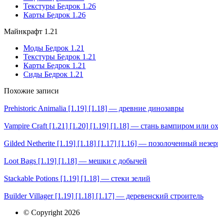
Текстуры Бедрок 1.26
Карты Бедрок 1.26
Майнкрафт 1.21
Моды Бедрок 1.21
Текстуры Бедрок 1.21
Карты Бедрок 1.21
Сиды Бедрок 1.21
Похожие записи
Prehistoric Animalia [1.19] [1.18] — древние динозавры
Vampire Craft [1.21] [1.20] [1.19] [1.18] — стань вампиром или 
Gilded Netherite [1.19] [1.18] [1.17] [1.16] — позолоченный незе
Loot Bags [1.19] [1.18] — мешки с добычей
Stackable Potions [1.19] [1.18] — стеки зелий
Builder Villager [1.19] [1.18] [1.17] — деревенский строитель
© Copyright 2026