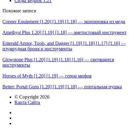
Сиды Бедрок 1.21
Похожие записи
Copper Equipment [1.20] [1.19] [1.18] — экипировка из меди
Amethyst Plus 1.20] [1.19] [1.18] — аметистовый инструмент
Emerald Armor, Tools, and Dagger [1.19] [1.18] [1.17] [1.16] —
изумрудная броня и инструменты
Glowstone Plus [1.20] [1.19] [1.18] [1.16] — светящиеся
инструменты
Heroes of Myth [1.20] [1.19] — герои мифов
Better: Portal Guns [1.20] [1.19] [1.18] — портальная пушка
© Copyright 2026
Карта Сайта