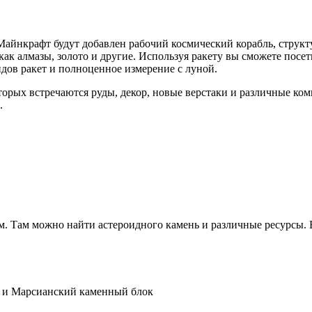
 Майнкрафт будут добавлен рабочий космический корабль, струк
ак алмазы, золото и другие. Используя ракету вы сможете посе
идов ракет и полноценное измерение с луной.
орых встречаются руды, декор, новые верстаки и различные ко
.
. Там можно найти астероидного камень и различные ресурсы. В
ь и Марсианский каменный блок