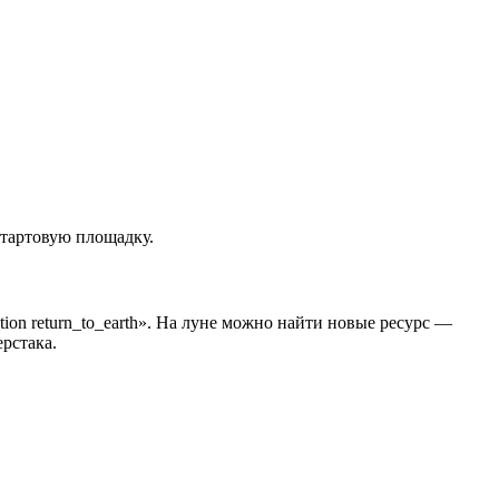
стартовую площадку.
on return_to_earth». На луне можно найти новые ресурс —
рстака.