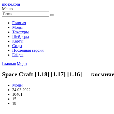
mc-pe
.com
Меню
Главная
Моды
Текстуры
Шейдеры
Карты
Сиды
Последняя версия
Гайды
Главная
Моды
Space Craft [1.18] [1.17] [1.16] — косм
Моды
24.03.2022
10461
15
19