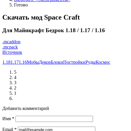
Готово
Скачать мод Space Craft
Для Майнкрафт Бедрок 1.18 / 1.17 / 1.16
.mcaddon
.mcpack
Источник
1.18
1.17
1.16
Мобы
Декор
Блоки
Постройки
Руды
Космос
5
4
3
2
1
Добавить комментарий
Имя
*
Email
*