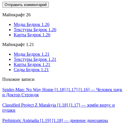
Майнкрафт 26
Моды Бедрок 1.26
Текстуры Бедрок 1.26
Карты Бедрок 1.26
Майнкрафт 1.21
Моды Бедрок 1.21
Текстуры Бедрок 1.21
Карты Бедрок 1.21
Сиды Бедрок 1.21
Похожие записи
Spider-Man: No Way Home [1.18] [1.17] [1.16] — Человек паук
и Доктор Стрэндж
Classified Project Z Marakyia [1.18] [1.17] — зомби вирус и
пушки
Prehistoric Animalia [1.19] [1.18] — древние динозавры