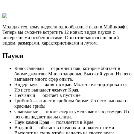
Мод для тех, кому надоели однообразные паки в Майнкрафт.
Теперь вы сможете встретить 12 новых видов пауков с
интересными особенностями. Они отличаются внешний
видом, размерами, характеристиками и лутом.
Пауки
Колоссальный — огромный пак, которые обитает в
биоме джунгли. Много здоровья. Высокий урон. Из него
выпадает много сфер опыта.
Эндер паук — живет в крае. Может телепортироваться.
Из него выпадает жемчуг Края.
Песчаный — обитает в пустыне
Грибной — живет в грибном биоме. Из него выпадают
красные грибы.
Слаймовый — после смерти уменьшается в размере. Из
него выпадают шары слизи.
Паук камня Края — появляется в Крае
Водяной — обитает в океанах или рядом с ними.
Выходит на сушу, чтобы напасть на своего врага.