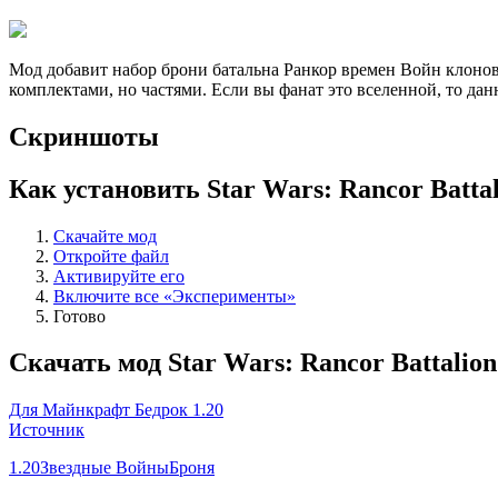
Мод добавит набор брони батальна Ранкор времен Войн клонов 
комплектами, но частями. Если вы фанат это вселенной, то да
Скриншоты
Как установить Star Wars: Rancor Batta
Скачайте мод
Откройте файл
Активируйте его
Включите все «Эксперименты»
Готово
Скачать мод Star Wars: Rancor Battalio
Для Майнкрафт Бедрок 1.20
Источник
1.20
Звездные Войны
Броня