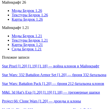
Майнкрафт 26
Моды Бедрок 1.26
Текстуры Бедрок 1.26
Карты Бедрок 1.26
Майнкрафт 1.21
Моды Бедрок 1.21
Текстуры Бедрок 1.21
Карты Бедрок 1.21
Сиды Бедрок 1.21
Похожие записи
Star Pixel [1.20] [1.19] [1.18] — война клонов в Майнкрафт
Star Wars: 332 Battalion Armor Set [1.20] — броня 332 батальона
Star Wars: Battalion Pack [1.20] — броня 212 батальона клонов
M&L 3d Hat’s Exp [1.20] [1.19] [1.18] — трехмерные шапки
Project 66: Clone Wars [1.20] — дроиды и клоны