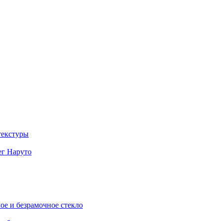
 текстуры
бег Наруто
чное и безрамочное стекло