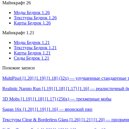
Майнкрафт 26
Моды Бедрок 1.26
Текстуры Бедрок 1.26
Карты Бедрок 1.26
Майнкрафт 1.21
Моды Бедрок 1.21
Текстуры Бедрок 1.21
Карты Бедрок 1.21
Сиды Бедрок 1.21
Похожие записи
MultiPixel [1.20] [1.19] [1.18] (32x) — улучшенные стандартные
Realistic Naruto Run [1.19] [1.18] [1.17] [1.16] — реалистичный 
3D Mobs [1.19] [1.18] [1.17] (256x) — трехмерные мобы
Sagan 16x [1.20] [1.19] [1.16] — японский пвп
Текстуры Clear & Borderless Glass [1.26] [1.21] [1.20] — прозра