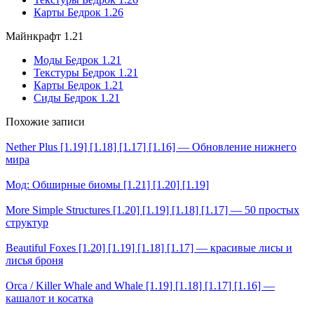
Карты Бедрок 1.26
Майнкрафт 1.21
Моды Бедрок 1.21
Текстуры Бедрок 1.21
Карты Бедрок 1.21
Сиды Бедрок 1.21
Похожие записи
Nether Plus [1.19] [1.18] [1.17] [1.16] — Обновление нижнего
мира
Мод: Обширные биомы [1.21] [1.20] [1.19]
More Simple Structures [1.20] [1.19] [1.18] [1.17] — 50 простых
структур
Beautiful Foxes [1.20] [1.19] [1.18] [1.17] — красивые лисы и
лисья броня
Orca / Killer Whale and Whale [1.19] [1.18] [1.17] [1.16] —
кашалот и косатка