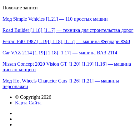
Похожие записи
Мод Simple Vehicles [1.21] — 110 простых машин
Road Builder [1.18] [1.17] — техника для строительства дорог
Ferrari F40 1987 [1.19] [1.18] [1.17] — машина Феррари Ф40
Car VAZ 2114 [1.19] [1.18] [1.17] — машина ВАЗ 2114
Nissan Concept 2020 Vision GT [1.20] [1.19] [1.16] — машина
ниссан концепт
Мод Hot Wheels Character Cars [1.26] [1.21] — машины
персонажей
© Copyright 2026
Карта Сайта