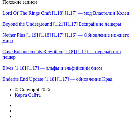
Похожие записи
Lord Of The Rings Craft [1.18] [1.17] — мод Властелин Колец
Beyond the Underground [1.21] [1.17] Бескрайние пещеры
Nether Plus [1.19] [1.18] [1.17] [1.16] — Обновление нижнего
мира
Cave Enhancements Rewritten [1.18] [1.17] — переработка
пещер
Elves [1.18] [1.17] — эльфы и эльфийский биом
Enderite End Update [1.18] [1.17] — обновление Края
© Copyright 2026
Карта Сайта