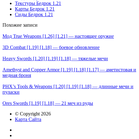
Текстуры Бедрок 1.21
Карты Бедрок 1.21
Сиды Бедрок 1.21
Похожие записи
Мод True Weapons [1.26] [1.21] — настоящее оружие
3D Combat [1.19] [1.18] — боевое обновление
Heavy Swords [1.20] [1.19] [1.18] — тяжелые мечи
Amethyst and Copper Armor [1.19] [1.18] [1.17] — аметистовая и
медная броня
PHX’s Tools & Weapons [1.20] [1.19] [1.18] — длинные мечи и
пуласки
Ores Swords [1.19] [1.18] — 21 меч из руды
© Copyright 2026
Карта Сайта