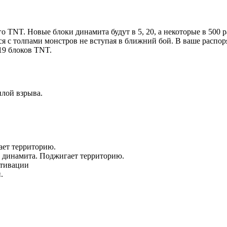
 TNT. Новые блоки динамита будут в 5, 20, а некоторые в 500 
я с толпами монстров не вступая в ближний бой. В ваше распор
19 блоков TNT.
илой взрыва.
ает территорию.
в динамита. Поджигает территорию.
ктивации
.