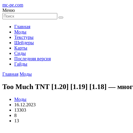
mc-pe
.com
Меню
Главная
Моды
Текстуры
Шейдеры
Карты
Сиды
Последняя версия
Гайды
Главная
Моды
Too Much TNT [1.20] [1.19] [1.18] — мн
Моды
16.12.2023
13303
8
13