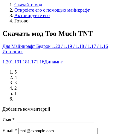
Скачайте мод
Откройте его с помощью майнкрафт
Активируйте его
Готово
Скачать мод Too Much TNT
Для Майнкрафт Бедрок 1.20 / 1.19 / 1.18 / 1.17 / 1.16
Источник
1.20
1.19
1.18
1.17
1.16
Динамит
5
4
3
2
1
Добавить комментарий
Имя
*
Email
*