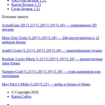
Текстуры Бедрок 1.21
Карты Бедрок 1.21
Сиды Бедрок 1.21
Похожие записи
ActualGuns 3D [1.21] [1.20] [1.19] [1.16] — современное 3D
оружие
More Ores Tools [1.20] [1.19] [1.18] — 240 инструментов и 12
наборов брони
Arath’s Guns [1.21] [1.20] [1.19] [1.18] — разнообразные пушки
Realistic Lucky Block [1.21] [1.20] [1.19] [1.18] — реалистичные
лаки блоки
Vampire Craft [1.21] [1.20] [1.19] [1.18] — стань вампиром или
охотником
Мод Nico’s Mobs [1.26] [1.21] — мобы и блоки от Нико
© Copyright 2026
Карта Сайта