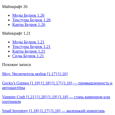
Майнкрафт 26
Моды Бедрок 1.26
Текстуры Бедрок 1.26
Карты Бедрок 1.26
Майнкрафт 1.21
Моды Бедрок 1.21
Текстуры Бедрок 1.21
Карты Бедрок 1.21
Сиды Бедрок 1.21
Похожие записи
Мод: Увеличитель мобов [1.17] [1.16]
Gecko’s Gizmos [1.19] [1.18] [1.17] [1.16] — промышленность и
автошахтёры
Vampire Craft [1.21] [1.20] [1.19] [1.18] — стань вампиром или
охотником
Small Inventory [1.18] [1.17] [1.16] — маленький инвентарь