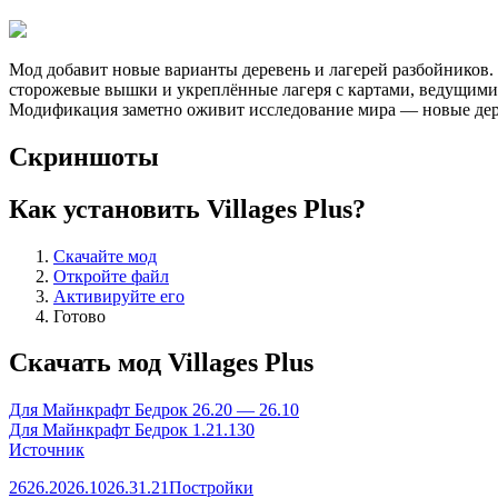
Мод добавит новые варианты деревень и лагерей разбойников.
сторожевые вышки и укреплённые лагеря с картами, ведущими 
Модификация заметно оживит исследование мира — новые дере
Скриншоты
Как установить Villages Plus?
Скачайте мод
Откройте файл
Активируйте его
Готово
Скачать мод Villages Plus
Для Майнкрафт Бедрок 26.20 — 26.10
Для Майнкрафт Бедрок 1.21.130
Источник
26
26.20
26.10
26.3
1.21
Постройки