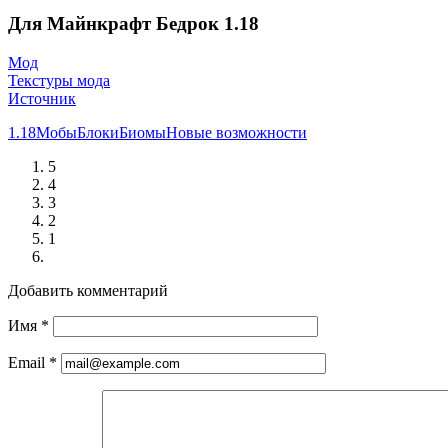
Для Майнкрафт Бедрок 1.18
Мод
Текстуры мода
Источник
1.18
Мобы
Блоки
Биомы
Новые возможности
5
4
3
2
1
Добавить комментарий
Имя
*
Email
*