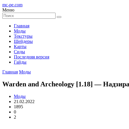
mc-pe
.com
Меню
Главная
Моды
Текстуры
Шейдеры
Карты
Сиды
Последняя версия
Гайды
Главная
Моды
Warden and Archeology [1.18] — Надзир
Моды
21.02.2022
1895
0
2