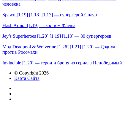
человека
Spawn [1.19] [1.18] [1.17] — супергерой Спаун
Flash Armor [1.19] — костюм Флеша
Jey’s Superheroes [1.20] [1.19] [1.18] — 80 супергероев
Мод Deadpool & Wolverine [1.26] [1.21] [1.20] — Дэдпул
против Росомахи
Invincible [1.20] — герои и броня из сериала Непобедимый
© Copyright 2026
Карта Сайта