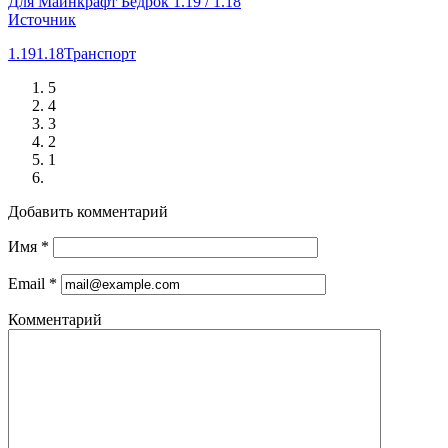
Для Майнкрафт Бедрок 1.19 / 1.18
Источник
1.19
1.18
Транспорт
5
4
3
2
1
Добавить комментарий
Имя
*
Email
*
Комментарий