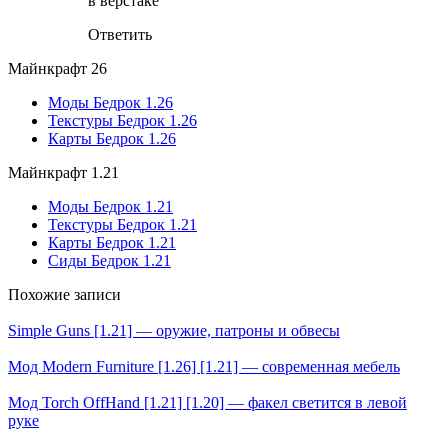
в верстаке
Ответить
Майнкрафт 26
Моды Бедрок 1.26
Текстуры Бедрок 1.26
Карты Бедрок 1.26
Майнкрафт 1.21
Моды Бедрок 1.21
Текстуры Бедрок 1.21
Карты Бедрок 1.21
Сиды Бедрок 1.21
Похожие записи
Simple Guns [1.21] — оружие, патроны и обвесы
Мод Modern Furniture [1.26] [1.21] — современная мебель
Мод Torch OffHand [1.21] [1.20] — факел светится в левой
руке