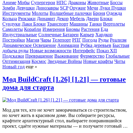
Аниме
Мобы
Супергерои
НПС
Драконы
Животные
Боссы
Зомби
Девушки
Динозавры
SCP
Оружие
Мечи
Луки
Пушки
Инструменты
Молоты
Волшебные палочки
Броня
Одежда
Кольца
Рюкзаки
Динамит
Декор
Мебель
Двери
Блоки
Сундуки
Лаки Блоки
Транспорт
Машины
Танки
Вертолеты
Самолеты
Корабли
Измерения
Биомы
Растения
Еда
Индустриальные
Солнечные Батареи
Карьер
Хардкор
Постройки
Магия
Чары
Телепорт
РПГ
Погода
Руды
Реализм
Динамическое Освещение
Анимации
Рубка деревьев
Быстрая
добыча руды
Новые возможности
Интерфейс
Показ ХП
Подсказки
Превращение
Выживание
Фермерство
Глобальные
Оптимизация
Космос
Звездные Войны
Новые крафты
Читы
Новый год
еще »
Мод BuildCraft [1.26] [1.21] — готовые
дома для старта
Мод для тех, кто не хочет заморачиваться со строительством,
но хочет жить в красивом доме. Вы собираете ресурсы,
крафтите архитектурный стол, выбираете понравившийся
проект, сдаёте нужные материалы — и получаете готовый …