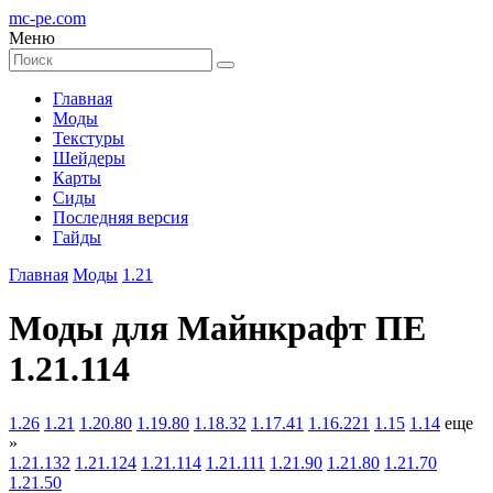
mc-pe
.com
Меню
Главная
Моды
Текстуры
Шейдеры
Карты
Сиды
Последняя версия
Гайды
Главная
Моды
1.21
Моды для Майнкрафт ПЕ
1.21.114
1.26
1.21
1.20.80
1.19.80
1.18.32
1.17.41
1.16.221
1.15
1.14
еще
»
1.21.132
1.21.124
1.21.114
1.21.111
1.21.90
1.21.80
1.21.70
1.21.50