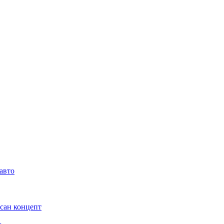
 авто
ссан концепт