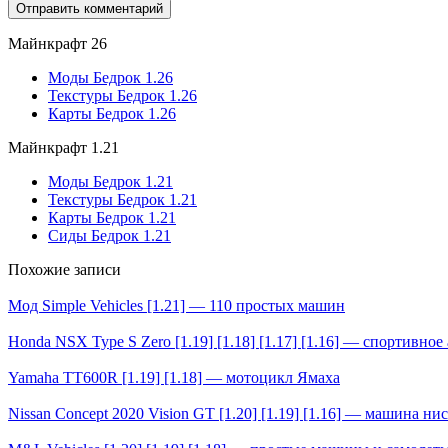
Майнкрафт 26
Моды Бедрок 1.26
Текстуры Бедрок 1.26
Карты Бедрок 1.26
Майнкрафт 1.21
Моды Бедрок 1.21
Текстуры Бедрок 1.21
Карты Бедрок 1.21
Сиды Бедрок 1.21
Похожие записи
Мод Simple Vehicles [1.21] — 110 простых машин
Honda NSX Type S Zero [1.19] [1.18] [1.17] [1.16] — спортивное
Yamaha TT600R [1.19] [1.18] — мотоцикл Ямаха
Nissan Concept 2020 Vision GT [1.20] [1.19] [1.16] — машина ни