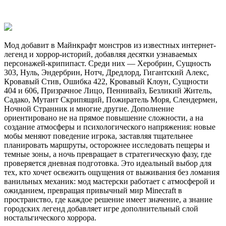
Мод добавит в Майнкрафт монстров из известных интернет-
легенд и хоррор-историй, добавляя десятки узнаваемых
персонажей-крипипаст. Среди них — Херобрин, Сущность
303, Нуль, Эндербрин, Нотч, Дредлорд, Гигантский Алекс,
Кровавый Стив, Ошибка 422, Кровавый Клоун, Сущности
404 и 606, Призрачное Лицо, Пеннивайз, Безликий Житель,
Садако, Мутант Скрипящий, Пожиратель Моря, Слендермен,
Ночной Странник и многие другие. Дополнение
ориентировано не на прямое повышение сложности, а на
создание атмосферы и психологического напряжения: новые
мобы меняют поведение игрока, заставляя тщательнее
планировать маршруты, осторожнее исследовать пещеры и
темные зоны, а ночь превращает в стратегическую фазу, где
проверяется дневная подготовка. Это идеальный выбор для
тех, кто хочет освежить ощущения от выживания без ломания
ванильных механик: мод мастерски работает с атмосферой и
ожиданием, превращая привычный мир Minecraft в
пространство, где каждое решение имеет значение, а знание
городских легенд добавляет игре дополнительный слой
ностальгического хоррора.