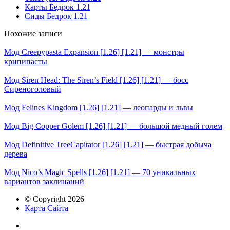
Карты Бедрок 1.21
Сиды Бедрок 1.21
Похожие записи
Мод Creepypasta Expansion [1.26] [1.21] — монстры
крипипасты
Мод Siren Head: The Siren’s Field [1.26] [1.21] — босс
Сиреноголовый
Мод Felines Kingdom [1.26] [1.21] — леопарды и львы
Мод Big Copper Golem [1.26] [1.21] — большой медный голем
Мод Definitive TreeCapitator [1.26] [1.21] — быстрая добыча
дерева
Мод Nico’s Magic Spells [1.26] [1.21] — 70 уникальных
вариантов заклинаний
© Copyright 2026
Карта Сайта