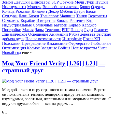
Зомби
Девушки
Динозавры
SCP
Оружие
Мечи
Луки
Пушки
Инструменты
Молоты
Волшебные палочки
Броня
Одежда
Кольца
Рюкзаки
Динамит
Декор
Мебель
Двери
Блоки
Сундуки
Лаки Блоки
Транспорт
Машины
Танки
Вертолеты
Самолеты
Корабли
Измерения
Биомы
Растения
Еда
Индустриальные
Солнечные Батареи
Карьер
Хардкор
Постройки
Магия
Чары
Телепорт
РПГ
Погода
Руды
Реализм
Динамическое Освещение
Анимации
Рубка деревьев
Быстрая
добыча руды
Новые возможности
Интерфейс
Показ ХП
Подсказки
Превращение
Выживание
Фермерство
Глобальные
Оптимизация
Космос
Звездные Войны
Новые крафты
Читы
Новый год
еще »
Мод Your Friend Verity [1.26] [1.21] —
странный друг
Мод добавляет в игру странного питомца по имени Верити —
он появляется в тёмных пещерах и приручается алмазами,
изумрудами, золотыми, железными или медными слитками. С
виду он дружелюбен — всегда рядом, …
6
1