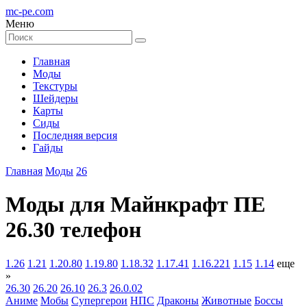
mc-pe
.com
Меню
Главная
Моды
Текстуры
Шейдеры
Карты
Сиды
Последняя версия
Гайды
Главная
Моды
26
Моды для Майнкрафт ПЕ
26.30 телефон
1.26
1.21
1.20.80
1.19.80
1.18.32
1.17.41
1.16.221
1.15
1.14
еще
»
26.30
26.20
26.10
26.3
26.0.02
Аниме
Мобы
Супергерои
НПС
Драконы
Животные
Боссы