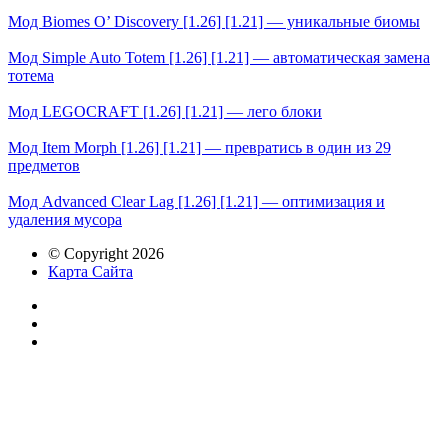
Мод Biomes O’ Discovery [1.26] [1.21] — уникальные биомы
Мод Simple Auto Totem [1.26] [1.21] — автоматическая замена
тотема
Мод LEGOCRAFT [1.26] [1.21] — лего блоки
Мод Item Morph [1.26] [1.21] — превратись в один из 29
предметов
Мод Advanced Clear Lag [1.26] [1.21] — оптимизация и
удаления мусора
© Copyright 2026
Карта Сайта