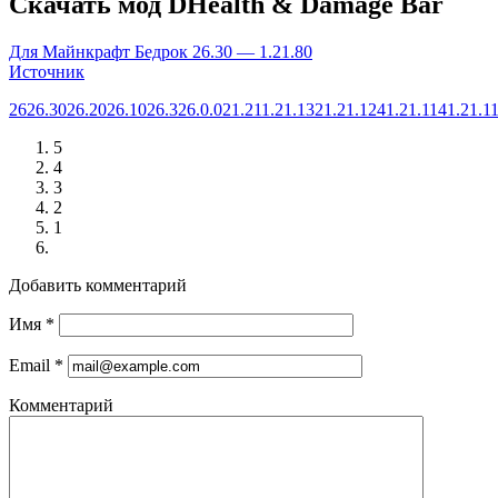
Скачать мод DHealth & Damage Bar
Для Майнкрафт Бедрок 26.30 — 1.21.80
Источник
26
26.30
26.20
26.10
26.3
26.0.02
1.21
1.21.132
1.21.124
1.21.114
1.21.1
5
4
3
2
1
Добавить комментарий
Имя
*
Email
*
Комментарий