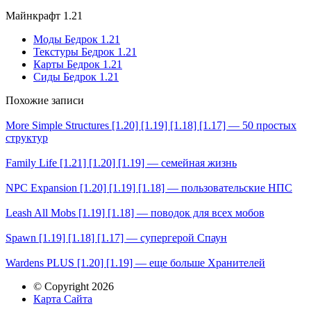
Майнкрафт 1.21
Моды Бедрок 1.21
Текстуры Бедрок 1.21
Карты Бедрок 1.21
Сиды Бедрок 1.21
Похожие записи
More Simple Structures [1.20] [1.19] [1.18] [1.17] — 50 простых
структур
Family Life [1.21] [1.20] [1.19] — семейная жизнь
NPC Expansion [1.20] [1.19] [1.18] — пользовательские НПС
Leash All Mobs [1.19] [1.18] — поводок для всех мобов
Spawn [1.19] [1.18] [1.17] — супергерой Спаун
Wardens PLUS [1.20] [1.19] — еще больше Хранителей
© Copyright 2026
Карта Сайта