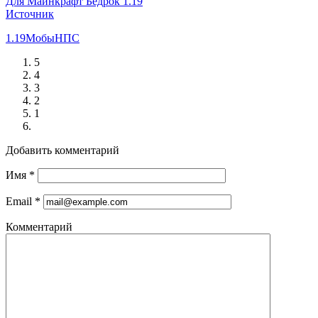
Для Майнкрафт Бедрок 1.19
Источник
1.19
Мобы
НПС
5
4
3
2
1
Добавить комментарий
Имя
*
Email
*
Комментарий