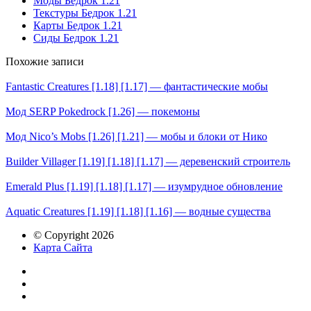
Моды Бедрок 1.21
Текстуры Бедрок 1.21
Карты Бедрок 1.21
Сиды Бедрок 1.21
Похожие записи
Fantastic Creatures [1.18] [1.17] — фантастические мобы
Мод SERP Pokеdrock [1.26] — покемоны
Мод Nico’s Mobs [1.26] [1.21] — мобы и блоки от Нико
Builder Villager [1.19] [1.18] [1.17] — деревенский строитель
Emerald Plus [1.19] [1.18] [1.17] — изумрудное обновление
Aquatic Creatures [1.19] [1.18] [1.16] — водные существа
© Copyright 2026
Карта Сайта