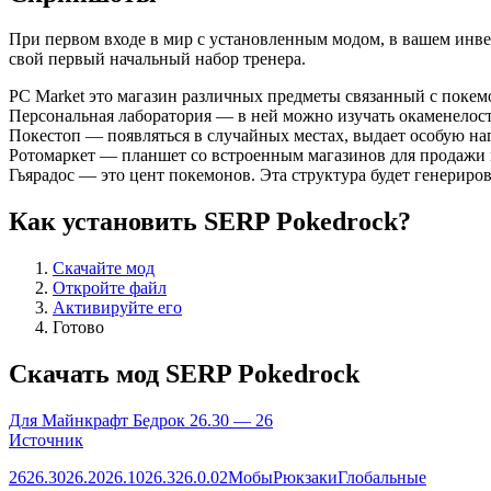
При первом входе в мир с установленным модом, в вашем инве
свой первый начальный набор тренера.
PC Market это магазин различных предметы связанный с покем
Персональная лаборатория — в ней можно изучать окаменелос
Покестоп — появляться в случайных местах, выдает особую наг
Ротомаркет — планшет со встроенным магазинов для продажи и п
Гьярадос — это цент покемонов. Эта структура будет генериров
Как установить SERP Pokedrock?
Скачайте мод
Откройте файл
Активируйте его
Готово
Скачать мод SERP Pokedrock
Для Майнкрафт Бедрок 26.30 — 26
Источник
26
26.30
26.20
26.10
26.3
26.0.02
Мобы
Рюкзаки
Глобальные