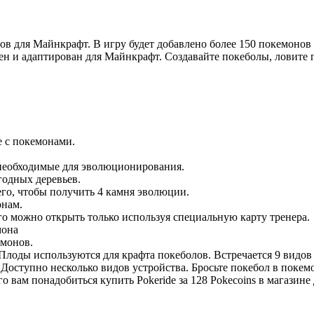
ов для Майнкрафт. В игру будет добавлено более 150 покемоно
н и адаптирован для Майнкрафт. Создавайте покеболы, ловите 
е с покемонами.
 необходимые для эволюционирования.
годных деревьев.
го, чтобы получить 4 камня эволюции.
онам.
 можно открыть только используя специальную карту тренера.
мона
емонов.
Плоды используются для крафта покеболов. Встречается 9 видов
оступно несколько видов устройства. Бросьте покебол в покемон
о вам понадобиться купить Pokeride за 128 Pokecoins в магазине