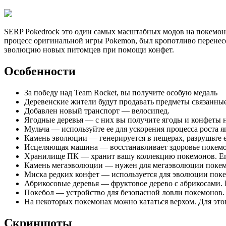
SERP Pokеdrock это один самых масштабных модов на покемон
процесс оригинальной игры Pokemon, был кропотливо перенесе
эволюцию новых питомцев при помощи конфет.
Особенности
За победу над Team Rocket, вы получите особую медаль
Деревенские жители будут продавать предметы связанны
Добавлен новый транспорт — велосипед.
Ягодные деревья — с них вы получите ягоды и конфеты
Мульча — используйте ее для ускорения процесса роста я
Камень эволюции — генерируется в пещерах, разрушьте е
Исцеляющая машина — восстанавливает здоровье покем
Хранилище ПК — хранит вашу коллекцию покемонов. Его
Камень мегаэволюции — нужен для мегаэволюции поке
Миска редких конфет — используется для эволюции пок
Абрикосовые деревья — фруктовое дерево с абрикосами. 
Покебол — устройство для безопасной ловли покемонов. Д
На некоторых покемонах можно кататься верхом. Для этог
Скриншоты