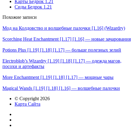
Карты Бедрок 1.21
Сиды Бедрок 1.21
Похожие записи
Мод на Колдовство и волшебные палочки [1.16] (Wizardry)
Scorching Heat Enchantment [1.17] [1.16] — новые зачарования
Potions Plus [1.19] [1.18] [1.17] — больше полезных зелий
Electroblob’s Wizardry [1.19] [1.18] [1.17] — одежда магов,
посохи и артефакты
More Enchantment [1.19] [1.18] [1.17] — мощные чары
Magical Wands [1.19] [1.18] [1.16] — волшебные палочки
© Copyright 2026
Карта Сайта