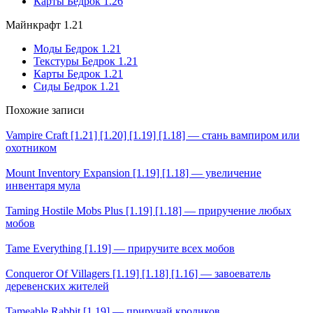
Карты Бедрок 1.26
Майнкрафт 1.21
Моды Бедрок 1.21
Текстуры Бедрок 1.21
Карты Бедрок 1.21
Сиды Бедрок 1.21
Похожие записи
Vampire Craft [1.21] [1.20] [1.19] [1.18] — стань вампиром или
охотником
Mount Inventory Expansion [1.19] [1.18] — увеличение
инвентаря мула
Taming Hostile Mobs Plus [1.19] [1.18] — приручение любых
мобов
Tame Everything [1.19] — приручите всех мобов
Conqueror Of Villagers [1.19] [1.18] [1.16] — завоеватель
деревенских жителей
Tameable Rabbit [1.19] — приручай кроликов