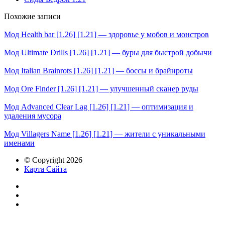
Похожие записи
Мод Health bar [1.26] [1.21] — здоровье у мобов и монстров
Мод Ultimate Drills [1.26] [1.21] — буры для быстрой добычи
Мод Italian Brainrots [1.26] [1.21] — боссы и брайнроты
Мод Ore Finder [1.26] [1.21] — улучшенный сканер руды
Мод Advanced Clear Lag [1.26] [1.21] — оптимизация и
удаления мусора
Мод Villagers Name [1.26] [1.21] — жители с уникальными
именами
© Copyright 2026
Карта Сайта