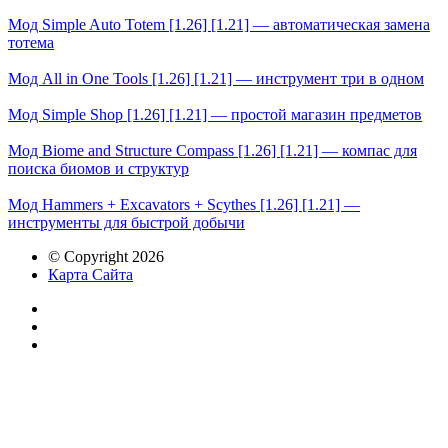
Мод Simple Auto Totem [1.26] [1.21] — автоматическая замена
тотема
Мод All in One Tools [1.26] [1.21] — инструмент три в одном
Мод Simple Shop [1.26] [1.21] — простой магазин предметов
Мод Biome and Structure Compass [1.26] [1.21] — компас для
поиска биомов и структур
Мод Hammers + Excavators + Scythes [1.26] [1.21] —
инструменты для быстрой добычи
© Copyright 2026
Карта Сайта