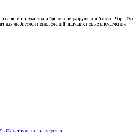
на ваши инструменты и броню при разрушении блоков. Чары буде
дит для любителей приключений, ищущих новые впечатления.
21.80
Инструменты
Фермерство