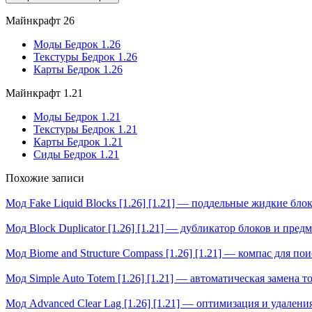
Майнкрафт 26
Моды Бедрок 1.26
Текстуры Бедрок 1.26
Карты Бедрок 1.26
Майнкрафт 1.21
Моды Бедрок 1.21
Текстуры Бедрок 1.21
Карты Бедрок 1.21
Сиды Бедрок 1.21
Похожие записи
Мод Fake Liquid Blocks [1.26] [1.21] — поддельные жидкие бло
Мод Block Duplicator [1.26] [1.21] — дубликатор блоков и пред
Мод Biome and Structure Compass [1.26] [1.21] — компас для по
Мод Simple Auto Totem [1.26] [1.21] — автоматическая замена т
Мод Advanced Clear Lag [1.26] [1.21] — оптимизация и удалени