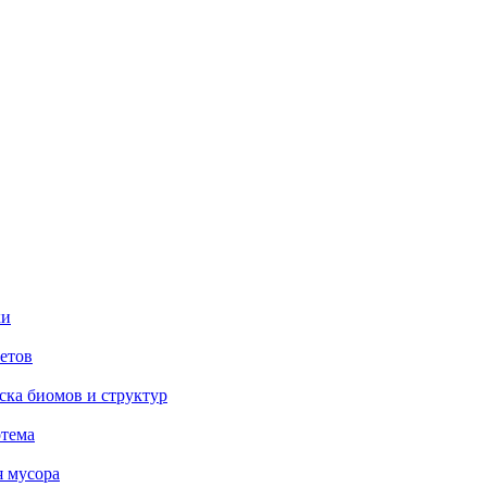
ки
метов
иска биомов и структур
отема
я мусора