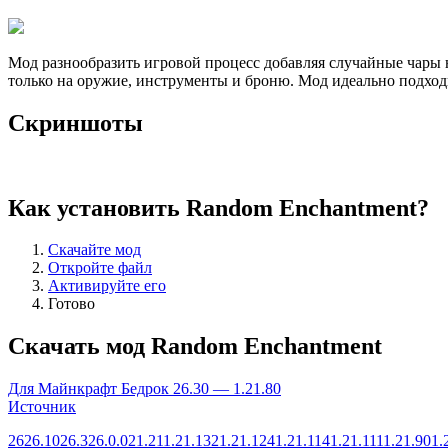
Мод разнообразить игровой процесс добавляя случайные чары 
только на оружие, инструменты и броню. Мод идеально подхо
Скриншоты
Как установить Random Enchantment?
Скачайте мод
Откройте файл
Активируйте его
Готово
Скачать мод Random Enchantment
Для Майнкрафт Бедрок 26.30 — 1.21.80
Источник
26
26.10
26.3
26.0.02
1.21
1.21.132
1.21.124
1.21.114
1.21.111
1.21.90
1.