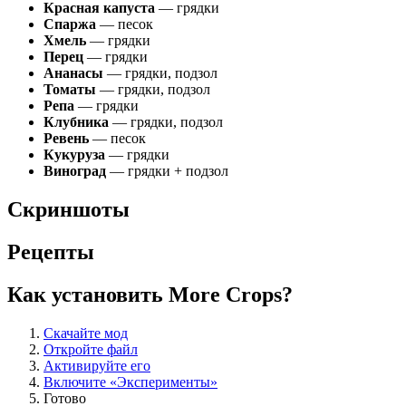
Красная капуста
— грядки
Спаржа
— песок
Хмель
— грядки
Перец
— грядки
Ананасы
— грядки, подзол
Томаты
— грядки, подзол
Репа
— грядки
Клубника
— грядки, подзол
Ревень
— песок
Кукуруза
— грядки
Виноград
— грядки + подзол
Скриншоты
Рецепты
Как установить More Crops?
Скачайте мод
Откройте файл
Активируйте его
Включите «Эксперименты»
Готово