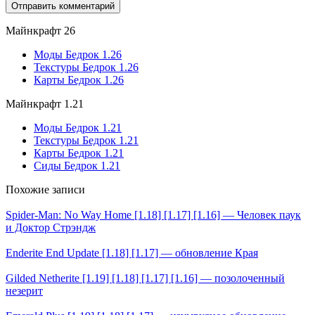
Майнкрафт 26
Моды Бедрок 1.26
Текстуры Бедрок 1.26
Карты Бедрок 1.26
Майнкрафт 1.21
Моды Бедрок 1.21
Текстуры Бедрок 1.21
Карты Бедрок 1.21
Сиды Бедрок 1.21
Похожие записи
Spider-Man: No Way Home [1.18] [1.17] [1.16] — Человек паук
и Доктор Стрэндж
Enderite End Update [1.18] [1.17] — обновление Края
Gilded Netherite [1.19] [1.18] [1.17] [1.16] — позолоченный
незерит