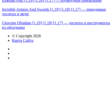
Emerald Plus [1.19] [1.18] [1.17] — изумрудное обновление
Invisible Armors And Swords [1.19] [1.18] [1.17] — невидимые
доспехи и мечи
Glowing Obsidian [1.19] [1.18] [1.17] — доспехи и инструменты
из обсидиана
© Copyright 2026
Карта Сайта