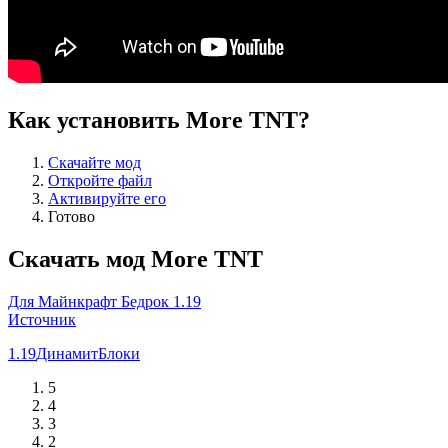
Как установить More TNT?
Скачайте мод
Откройте файл
Активируйте его
Готово
Скачать мод More TNT
Для Майнкрафт Бедрок 1.19
Источник
1.19
Динамит
Блоки
5
4
3
2