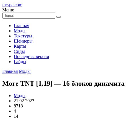
mc-pe
.com
Меню
Главная
Моды
Текстуры
Шейдеры
Карты
Сиды
Последняя версия
Гайды
Главная
Моды
More TNT [1.19] — 16 блоков динамита
Моды
21.02.2023
8718
4
14