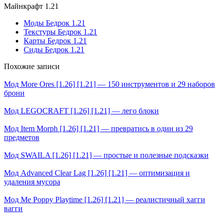
Майнкрафт 1.21
Моды Бедрок 1.21
Текстуры Бедрок 1.21
Карты Бедрок 1.21
Сиды Бедрок 1.21
Похожие записи
Мод More Ores [1.26] [1.21] — 150 инструментов и 29 наборов
брони
Мод LEGOCRAFT [1.26] [1.21] — лего блоки
Мод Item Morph [1.26] [1.21] — превратись в один из 29
предметов
Мод SWAILA [1.26] [1.21] — простые и полезные подсказки
Мод Advanced Clear Lag [1.26] [1.21] — оптимизация и
удаления мусора
Мод Me Poppy Playtime [1.26] [1.21] — реалистичный хагги
вагги