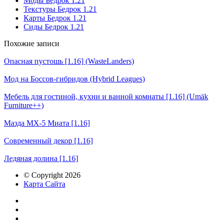
Моды Бедрок 1.21
Текстуры Бедрок 1.21
Карты Бедрок 1.21
Сиды Бедрок 1.21
Похожие записи
Опасная пустошь [1.16] (WasteLanders)
Мод на Боссов-гибридов (Hybrid Leagues)
Мебель для гостиной, кухни и ванной комнаты [1.16] (Umäk
Furniture++)
Мазда МХ-5 Миата [1.16]
Современный декор [1.16]
Ледяная долина [1.16]
© Copyright 2026
Карта Сайта