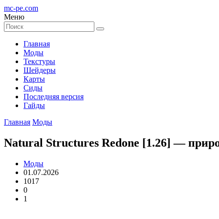
mc-pe
.com
Меню
Главная
Моды
Текстуры
Шейдеры
Карты
Сиды
Последняя версия
Гайды
Главная
Моды
Natural Structures Redone [1.26] — при
Моды
01.07.2026
1017
0
1