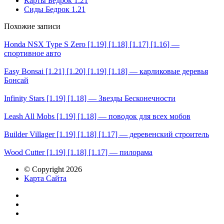
Карты Бедрок 1.21
Сиды Бедрок 1.21
Похожие записи
Honda NSX Type S Zero [1.19] [1.18] [1.17] [1.16] —
спортивное авто
Easy Bonsai [1.21] [1.20] [1.19] [1.18] — карликовые деревья
Бонсай
Infinity Stars [1.19] [1.18] — Звезды Бесконечности
Leash All Mobs [1.19] [1.18] — поводок для всех мобов
Builder Villager [1.19] [1.18] [1.17] — деревенский строитель
Wood Cutter [1.19] [1.18] [1.17] — пилорама
© Copyright 2026
Карта Сайта