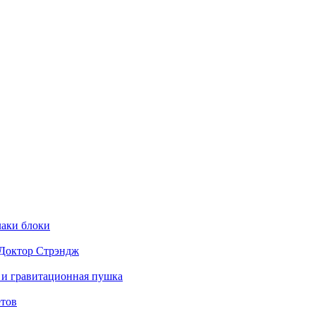
 лаки блоки
и Доктор Стрэндж
ка и гравитационная пушка
етов