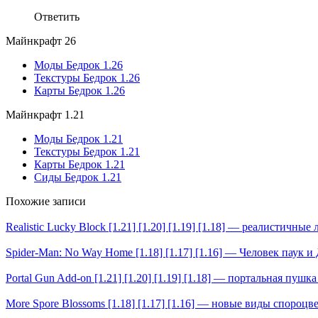
Ответить
Майнкрафт 26
Моды Бедрок 1.26
Текстуры Бедрок 1.26
Карты Бедрок 1.26
Майнкрафт 1.21
Моды Бедрок 1.21
Текстуры Бедрок 1.21
Карты Бедрок 1.21
Сиды Бедрок 1.21
Похожие записи
Realistic Lucky Block [1.21] [1.20] [1.19] [1.18] — реалистичные
Spider-Man: No Way Home [1.18] [1.17] [1.16] — Человек паук 
Portal Gun Add-on [1.21] [1.20] [1.19] [1.18] — портальная пуш
More Spore Blossoms [1.18] [1.17] [1.16] — новые виды спороцв