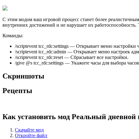
С этим модом ваш игровой процесс станет более реалистичным
внутренних достижений и не нарушает их работоспособность. Та
Команды:
/scriptevent tcc_rdc:settings — Открывает меню настройки 
/scriptevent tcc_rdc:admin — Открывает меню настроек ад
/scriptevent tcc_rdc:reset — Сбрасывает все настройки.
/give @s tcc_rdc:settings — Укажите часы для выбора часов
Скриншоты
Рецепты
Как установить мод Реальный дневной
Скачайте мод
Откройте файл