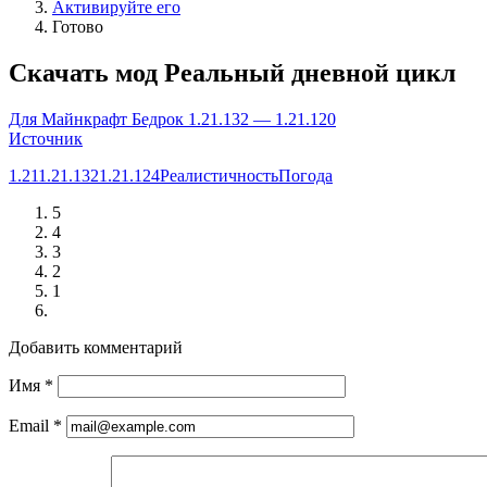
Активируйте его
Готово
Скачать мод Реальный дневной цикл
Для Майнкрафт Бедрок 1.21.132 — 1.21.120
Источник
1.21
1.21.132
1.21.124
Реалистичность
Погода
5
4
3
2
1
Добавить комментарий
Имя
*
Email
*