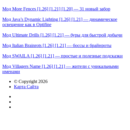
Мод More Fences [1.26] [1.21] [1.20] — 31 новый забор
Мод Java’s Dynamic Lighting [1.26] [1.21] — динамическое
освещение как в Optifine
Мод Ultimate Drills [1.26] [1.21] — буры для быстрой добычи
Мод Italian Brainrots [1.26] [1.21] — боссы и брайнроты
Мод SWAILA [1.26] [1.21] — простые и полезные подсказки
Мод Villagers Name [1.26] [1.21] — жители с уникальными
именами
© Copyright 2026
Карта Сайта