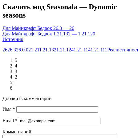
Скачать мод Seasonala — Dynamic
seasons
Для Майнкрафт Бедрок 26.3 — 26
Для Майнкрафт Бедрок 1.21.132 — 1.21.120
Источник
26
26.3
26.0.02
1.21
1.21.132
1.21.124
1.21.114
1.21.111
Реалистичнос
5
4
3
2
1
Добавить комментарий
Имя
*
Email
*
Комментарий