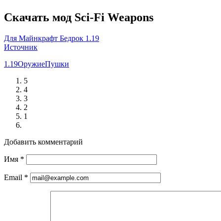
Скачать мод Sci-Fi Weapons
Для Майнкрафт Бедрок 1.19
Источник
1.19
Оружие
Пушки
5
4
3
2
1
Добавить комментарий
Имя
*
Email
*