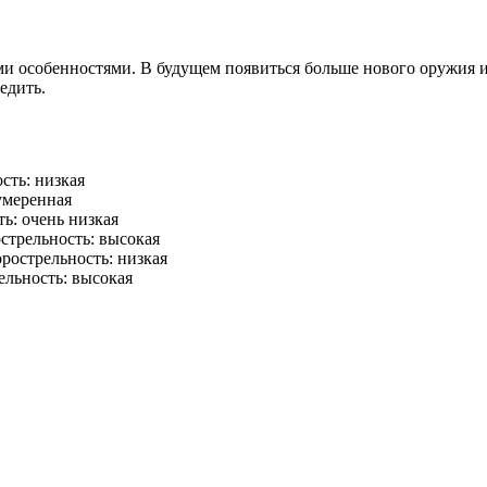
и особенностями. В будущем появиться больше нового оружия и
едить.
сть: низкая
умеренная
ь: очень низкая
стрельность: высокая
рострельность: низкая
ельность: высокая