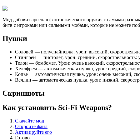
Мод добавит арсенал фантастического оружия с самыми разным
битв с игроками или сильными мобами, которые не можете поб
Пушки
Соловей — полуснайперка, урон: высокий, скорострельно
Стингрей — пистолет, урон: средний, скорострельность: 
Телон — бомбомет, Урон: очень высокий, скорострельност
Хеллфрем — автоматическая пушка, урон: средний, скоро
Копье — автоматическая пушка, урон: очень высокий, ско
Веллин — автоматическая пушка, урон: низкий, скоростр
Скриншоты
Как установить Sci-Fi Weapons?
Скачайте мод
Откройте файл
Активируйте его
Готово