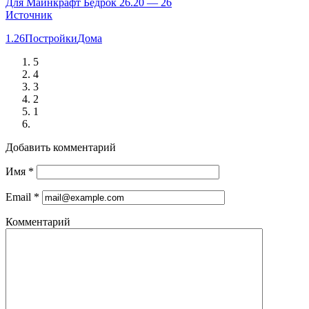
Для Майнкрафт Бедрок 26.20 — 26
Источник
1.26
Постройки
Дома
5
4
3
2
1
Добавить комментарий
Имя
*
Email
*
Комментарий