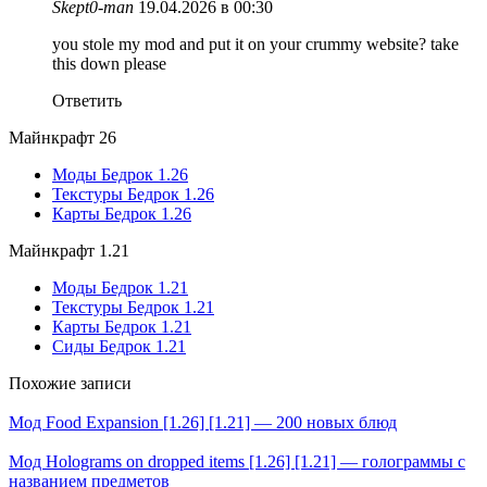
Skept0-man
19.04.2026 в 00:30
you stole my mod and put it on your crummy website? take
this down please
Ответить
Майнкрафт 26
Моды Бедрок 1.26
Текстуры Бедрок 1.26
Карты Бедрок 1.26
Майнкрафт 1.21
Моды Бедрок 1.21
Текстуры Бедрок 1.21
Карты Бедрок 1.21
Сиды Бедрок 1.21
Похожие записи
Мод Food Expansion [1.26] [1.21] — 200 новых блюд
Мод Holograms on dropped items [1.26] [1.21] — голограммы с
названием предметов