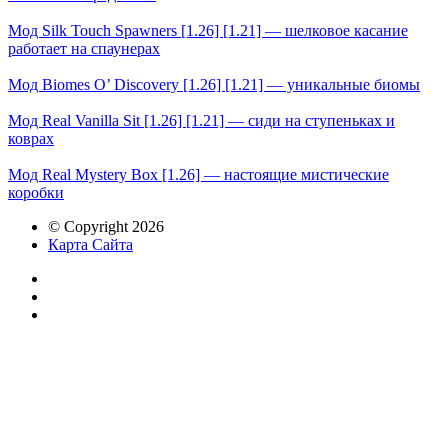
Мод Silk Touch Spawners [1.26] [1.21] — шелковое касание
работает на спаунерах
Мод Biomes O’ Discovery [1.26] [1.21] — уникальные биомы
Мод Real Vanilla Sit [1.26] [1.21] — сиди на ступеньках и
коврах
Мод Real Mystery Box [1.26] — настоящие мистические
коробки
© Copyright 2026
Карта Сайта