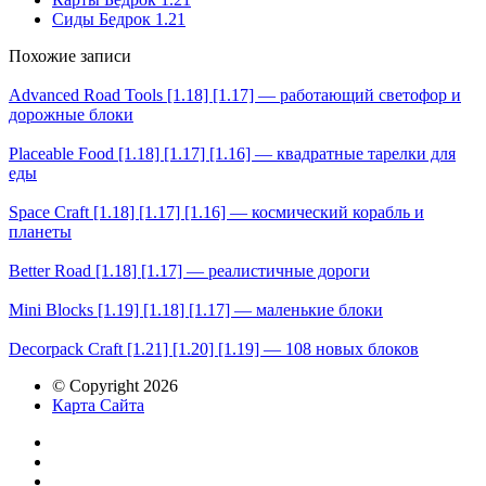
Сиды Бедрок 1.21
Похожие записи
Advanced Road Tools [1.18] [1.17] — работающий светофор и
дорожные блоки
Placeable Food [1.18] [1.17] [1.16] — квадратные тарелки для
еды
Space Craft [1.18] [1.17] [1.16] — космический корабль и
планеты
Better Road [1.18] [1.17] — реалистичные дороги
Mini Blocks [1.19] [1.18] [1.17] — маленькие блоки
Decorpack Craft [1.21] [1.20] [1.19] — 108 новых блоков
© Copyright 2026
Карта Сайта